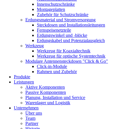
Innenschutzschränke
Montageplatten
Zubehör für Schutzschränke
Erdungsmaterial und Stromversorgung
Steckdosen und Installationsleitungen
Fernspeisenetzteile
Erdungswinkel und -blöcke
Erdungskabel und Potenzialausgleich
Werkzeug
Werkzeug für Koaxialtechnik
Werkzeug für optische Systemtechnik
Modulare Antennensteckdosen "Click & Go"
Click-in-Module
Rahmen und Zubehör
Produkte
Leistungen
Aktive Komponenten
Passive Komponenten
Planung, Installation und Service
Warenlager und Logistik
Unternehmen
Über uns
Team
Partner
Historie