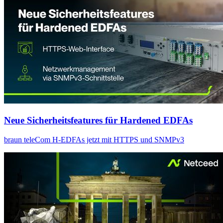
Neue Sicherheitsfeatures für Hardened EDFAs
braun teleCom H-EDFAs jetzt mit HTTPS und SNMPv3