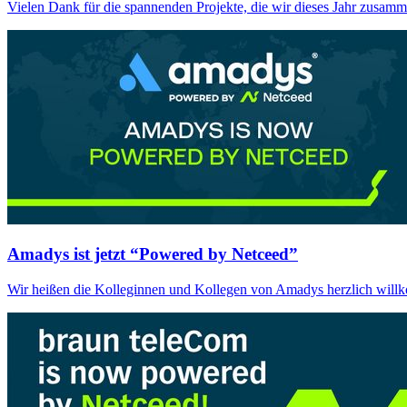
Vielen Dank für die spannenden Projekte, die wir dieses Jahr zusamm
Amadys ist jetzt “Powered by Netceed”
Wir heißen die Kolleginnen und Kollegen von Amadys herzlich will