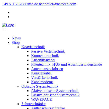
+49 511 757086
info.de.hannover@netceed.com
News
Shop
Koaxialtechnik
Passive Verteiltechnik
Konnektortechnik
Anschlusskabel
Filtertechnik, HÜP und Abschlusswiderstände
Antennensteckdosen
Koaxialkabel
Verstärkertechnik
Kabelmodems
Optische Systemtechnik
Aktive optische Systemtechnik
Passive optische Systemtechnik
WAVEPACE
Schutzschränke
Außenschutzschränke